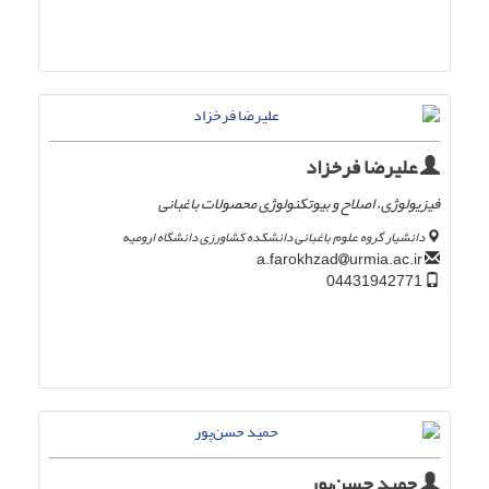
علیرضا فرخزاد
فیزیولوژی، اصلاح و بیوتکنولوژی محصولات باغبانی
دانشیار گروه علوم باغبانی دانشکده کشاورزی دانشگاه ارومیه
urmia.ac.ir
a.farokhzad
04431942771
حمید حسن‌پور