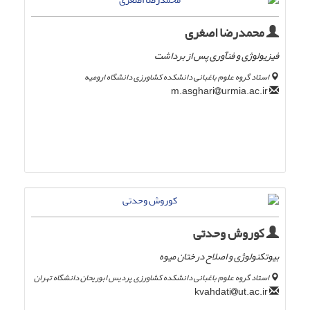
محمدرضا اصغری
فیزیولوژی و فنآوری پس از برداشت
استاد گروه علوم باغبانی دانشکده کشاورزی دانشگاه ارومیه
urmia.ac.ir
m.asghari
کوروش وحدتی
بیوتکنولوژی و اصلاح درختان میوه
استاد گروه علوم باغبانی دانشکده کشاورزی پردیس ابوریحان دانشگاه تهران
ut.ac.ir
kvahdati