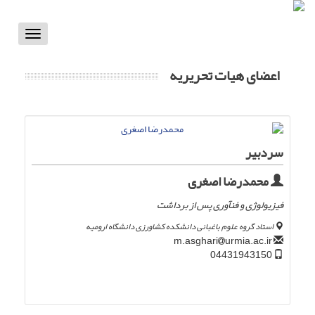
Toggle
vigation
اعضای هیات تحریریه
سردبیر
محمدرضا اصغری
فیزیولوژی و فنآوری پس از برداشت
استاد گروه علوم باغبانی دانشکده کشاورزی دانشگاه ارومیه
urmia.ac.ir
m.asghari
04431943150