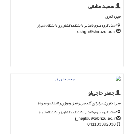
سعید عشقی
میوه کاری
استاد گروه علوم باغبانی دانشکده کشاورزی دانشگاه شیراز
shirazu.ac.ir
eshghi
جعفر حاجی‌لو
میوه کاری(بیولوژی گلدهی و فیزیولوژی رشد نمو میوه)
استاد گروه علوم باغبانی دانشکده کشاورزی دانشگاه تبریز
tabrizu.ac.ir
j_hajilou
041133392038