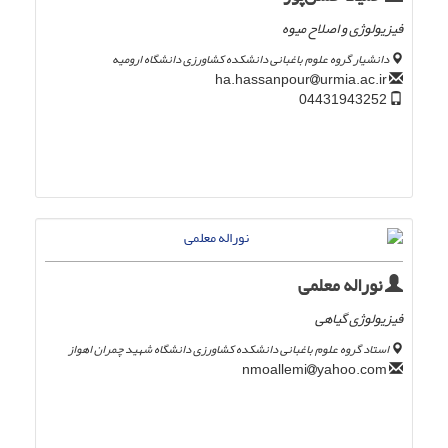
فیزیولوژی و اصلاح میوه
دانشیار گروه علوم باغبانی دانشکده کشاورزی دانشگاه ارومیه
urmia.ac.ir
ha.hassanpour
04431943252
نوراله معلمی
فیزیولوژی گیاهی
استاد گروه علوم باغبانی دانشکده کشاورزی دانشگاه شهید چمران اهواز
yahoo.com
nmoallemi