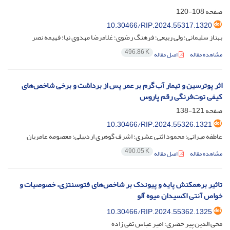
صفحه
108-120
10.30466/RIP.2024.55317.1320
بهناز سلیمانی؛ ولی ربیعی؛ فرهنگ رضوی؛ غلامرضا مهدوی نیا؛ فهیمه نصر
496.86 K
مشاهده مقاله
اصل مقاله
اثر پوترسین و تیمار آب گرم بر عمر پس از برداشت و برخی شاخص‌های
کیفی توت‌فرنگی رقم پاروس
صفحه
121-138
10.30466/RIP.2024.55326.1321
عاطفه میرانی؛ محمود اثنی عشری؛ اشرف گوهری اردبیلی؛ معصومه عامریان
490.05 K
مشاهده مقاله
اصل مقاله
تاثیر برهمکنش پایه و پیوندک‌ بر شاخص‌های فتوسنتزی، خصوصیات و
خواص آنتی اکسیدان میوه آلو
10.30466/RIP.2024.55362.1325
محی الدین پیر خضری؛ امیر عباس تقی زاده