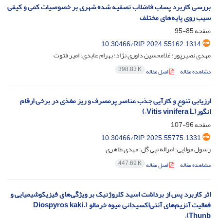
بررسی کاربرد پساب فاضلاب تصفیه شده شهری بر خصوصیات کمی و کیفی
سیب روی پایه‌های مختلف
صفحه
85-95
10.30466/RIP.2024.55162.1314
مهدی نصیرپور؛ غلامحسین داوری نژاد؛ بهرام عابدی؛ امیر فتوت
398.83 K
مشاهده مقاله
اصل مقاله
ارزیابی تنوع و کارآیی جذب عناصر پرمصرف و ریز مغذی در برخی ارقام
انگور(Vitis vinifera L.)
صفحه
96-107
10.30466/RIP.2025.55775.1331
رسول مولایی؛ امراله نبی گل؛ مهدی طاهری
447.69 K
مشاهده مقاله
اصل مقاله
اثر کاربرد پس ‌از برداشت اسید کلروژنیک‌ بر ویژگی‌های فیزیکو‌‌‌شیمیایی و
فعالیت آنزیم‌های آنتی‌اکسیدانی میوه خرمالو (Diospyros kaki.
Thunb).